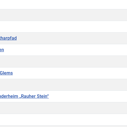
tharpfad
en
 Glems
derheim „Rauher Stein“