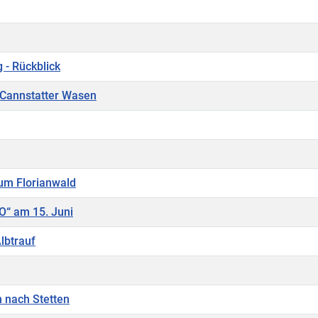
 - Rückblick
 Cannstatter Wasen
um Florianwald
O“ am 15. Juni
lbtrauf
 nach Stetten