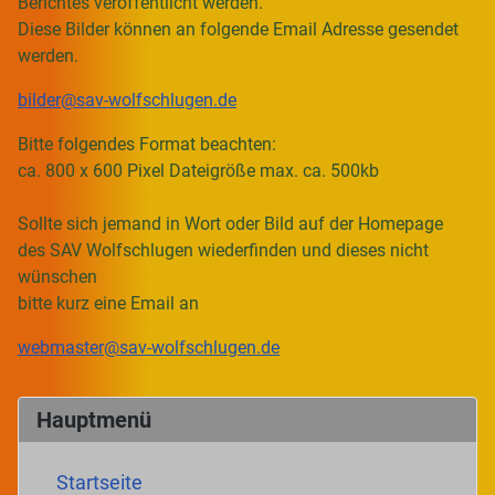
Berichtes veröffentlicht werden.
Diese Bilder können an folgende Email Adresse gesendet
werden.
bilder@sav-wolfschlugen.de
Bitte folgendes Format beachten:
ca. 800 x 600 Pixel Dateigröße max. ca. 500kb
Sollte sich jemand in Wort oder Bild auf der Homepage
des SAV Wolfschlugen wiederfinden und dieses nicht
wünschen
bitte kurz eine Email an
webmaster@sav-wolfschlugen.de
Hauptmenü
Startseite