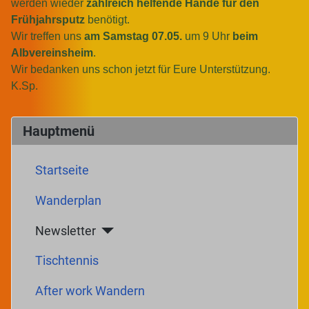
werden wieder
zahlreich helfende Hände für den
Frühjahrsputz
benötigt.
Wir treffen uns
am Samstag 07.05.
um 9 Uhr
beim
Albvereinsheim
.
Wir bedanken uns schon jetzt für Eure Unterstützung.
K.Sp.
Hauptmenü
Startseite
Wanderplan
Newsletter
Tischtennis
After work Wandern