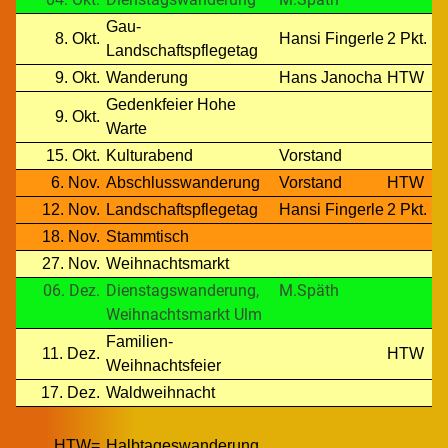
Gau-
8. Okt.
Hansi Fingerle
2 Pkt.
Landschaftspflegetag
9. Okt.
Wanderung
Hans Janocha
HTW
Gedenkfeier Hohe
9. Okt.
Warte
15. Okt.
Kulturabend
Vorstand
6. Nov.
Abschlusswanderung
Vorstand
HTW
12. Nov.
Landschaftspflegetag
Hansi Fingerle
2 Pkt.
18. Nov.
Stammtisch
27. Nov.
Weihnachtsmarkt
06. Dez.
Dienstagswanderung,
M.Späth
Weihnachtsmarkt Ulm
Familien-
11. Dez.
HTW
Weihnachtsfeier
17. Dez.
Waldweihnacht
HTW=
Halbtageswanderung