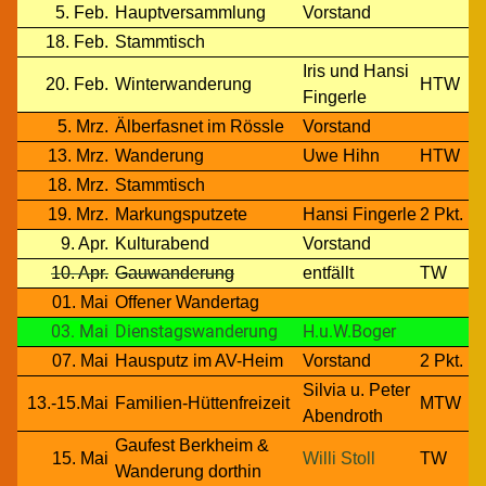
5. Feb.
Hauptversammlung
Vorstand
18. Feb.
Stammtisch
Iris und Hansi
20. Feb.
Winterwanderung
HTW
Fingerle
5. Mrz.
Älberfasnet im Rössle
Vorstand
13. Mrz.
Wanderung
Uwe Hihn
HTW
18. Mrz.
Stammtisch
19. Mrz.
Markungsputzete
Hansi Fingerle
2 Pkt.
9. Apr.
Kulturabend
Vorstand
10. Apr.
Gauwanderung
entfällt
TW
01. Mai
Offener Wandertag
03. Mai
Dienstagswanderung
H.u.W.Boger
07. Mai
Hausputz im AV-Heim
Vorstand
2 Pkt.
Silvia u. Peter
13.-15.Mai
Familien-Hüttenfreizeit
MTW
Abendroth
Gaufest Berkheim &
15. Mai
Willi Stoll
TW
Wanderung dorthin