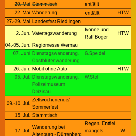
20. Mai
Stammtisch
entfällt
22. Mai
Wanderung
HTW
entfällt
27.-29. Mai
Landesfest Riedlingen
Ivonne und
2. Jun.
Vatertagswanderung
HTW
Ralf Boger
04.-05. Jun.
Regiomesse Wernau
07. Juni
Dienstagswanderung,
G.Speidel
Obstblütenwanderung
26. Jun.
Mobil ohne Auto
HTW
05. Jul.
Dienstagswanderung,
W.Stoll
Polizeimuseum
Deizisau
Zeltwochenende/
09.-10. Jul.
Sommerfest
15. Jul.
Stammtisch
Regen. Entfiel
Wanderung bei
17. Jul.
mangels
TW
Altenburg - Dürrenberg