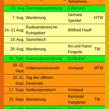
Teilnehmer...
02. Aug
Dienstagswanderung
K.Richard
Gerhard
7. Aug.
Wanderung
HTW
Speidel
Radwanderwoche
14.-21.Aug.
Wilfried Hauff
Ruhrgebiet
19. Aug.
Stammtisch
Iris und Hansi
28. Aug.
Wanderung
TW
Fingerle
06. Sept.
Dienstagswanderung
R.Klöckler
09.-11.
Hüttenwochenende
Vorstand
MTW
Sept.
10.-11.
Tag des offenen
Sept.
Denkmals
17. Sept.
Helferstammtisch
Vorstand
Reinhold
25. Sept.
Wanderung
TW
Hangleiter
04. Okt.
Dienstagswanderung
M.Späth