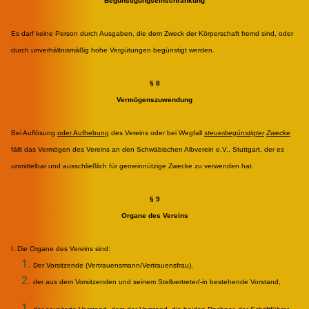
Begünstigungseinschränkung
Es darf keine Person durch Ausgaben, die dem Zweck der Körperschaft fremd sind, oder
durch unverhältnismäßig hohe Vergütungen begünstigt werden.
§ 8
Vermögenszuwendung
Bei Auflösung
oder Aufhebung
des Vereins oder bei Wegfall
steuerbegünstigter
Zwecke
fällt das Vermögen des Vereins an den Schwäbischen Albverein e.V., Stuttgart, der es
unmittelbar und ausschließlich für gemeinnützige Zwecke zu verwenden hat.
§ 9
Organe des Vereins
I. Die Organe des Vereins sind:
Der Vorsitzende (Vertrauensmann/Vertrauensfrau),
der aus dem Vorsitzenden und seinem Stellvertreter/-in bestehende Vorstand,