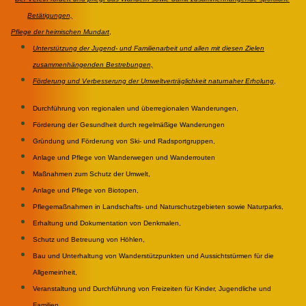
Betätigungen,
Pflege der heimischen Mundart
,
Unterstützung der Jugend- und Familienarbeit und allen mit diesen Zielen
zusammenhängenden Bestrebungen,
Förderung und Verbesserung der Umweltverträglichkeit naturnaher Erholung
,
Durchführung von regionalen und überregionalen Wanderungen,
Förderung der Gesundheit durch regelmäßige Wanderungen
Gründung und Förderung von Ski- und Radsportgruppen,
Anlage und Pflege von Wanderwegen und Wanderrouten
Maßnahmen zum Schutz der Umwelt,
Anlage und Pflege von Biotopen,
Pflegemaßnahmen in Landschafts- und Naturschutzgebieten sowie Naturparks,
Erhaltung und Dokumentation von Denkmalen,
Schutz und Betreuung von Höhlen,
Bau und Unterhaltung von Wanderstützpunkten und Aussichtstürmen für die
Allgemeinheit,
Veranstaltung und Durchführung von Freizeiten für Kinder, Jugendliche und
Familien,