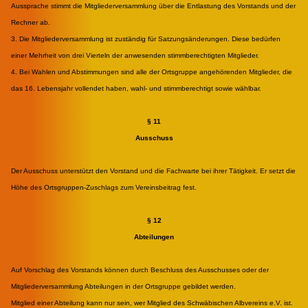
Aussprache stimmt die Mitgliederversammlung über die Entlastung des Vorstands und der
Rechner ab.
3. Die Mitgliederversammlung ist zuständig für Satzungsänderungen. Diese bedürfen
einer Mehrheit von drei Vierteln der anwesenden stimmberechtigten Mitglieder.
4. Bei Wahlen und Abstimmungen sind alle der Ortsgruppe angehörenden Mitglieder, die
das 16. Lebensjahr vollendet haben, wahl- und stimmberechtigt sowie wählbar.
§ 11
Ausschuss
Der Ausschuss unterstützt den Vorstand und die Fachwarte bei ihrer Tätigkeit. Er setzt die
Höhe des Ortsgruppen-Zuschlags zum Vereinsbeitrag fest.
§ 12
Abteilungen
Auf Vorschlag des Vorstands können durch Beschluss des Ausschusses oder der
Mitgliederversammlung Abteilungen in der Ortsgruppe gebildet werden.
Mitglied einer Abteilung kann nur sein, wer Mitglied des Schwäbischen Albvereins e.V. ist.