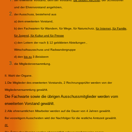
der erweiterte Vorstand, dem der Vorstand,
die beiden Rechner
, der Schriftführer
und der Ehrenvorstand angehören,
der Ausschuss, bestehend aus
a) dem erweiterten Vorstand,
b) den Fachwarten für Wandern, für Wege, für Naturschutz,
für Internet, für Familie,
für Jugend, für Kultur und für Presse
c) den Leitern der nach § 12 gebildeten Abteilungen ,
Wirtschaftsausschuss und Radwandergruppe
d) den
bis zu
3
Beisitzern
die Mitgliederversammlung.
II. Wahl der Organe.
1.Die Mitglieder des erweiterten Vorstands, 2 Rechnungsprüfer werden von der
Mitgliederversammlung gewählt.
Die Fachwarte sowie die übrigen Ausschussmitglieder werden vom
erweiterten Vorstand gewählt.
2.Alle ehrenamtlichen Mitarbeiter werden auf die Dauer von 4 Jahren gewählt.
Bei vorzeitigem Ausscheiden wird der Nachfolger für die restliche Amtszeit gewählt.
III.