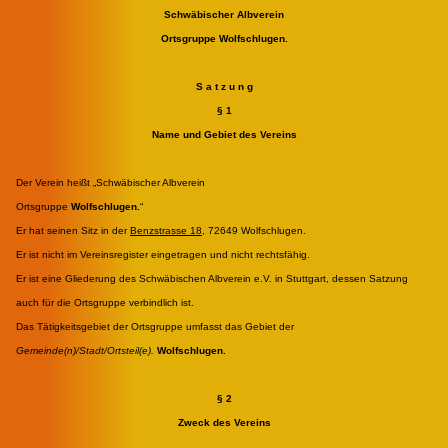
Schwäbischer Albverein
Ortsgruppe Wolfschlugen.
S a t z u n g
§ 1
Name und Gebiet des Vereins
Der Verein heißt „Schwäbischer Albverein
Ortsgruppe
Wolfschlugen.
“
Er hat seinen Sitz in der
Benzstrasse 18
, 72649 Wolfschlugen.
Er ist nicht im Vereinsregister eingetragen und nicht rechtsfähig.
Er ist eine Gliederung des Schwäbischen Albverein e.V. in Stuttgart, dessen Satzung
auch für die Ortsgruppe verbindlich ist.
Das Tätigkeitsgebiet der Ortsgruppe umfasst das Gebiet der
Gemeinde(n)/Stadt/Ortsteil(e).
Wolfschlugen.
§ 2
Zweck des Vereins