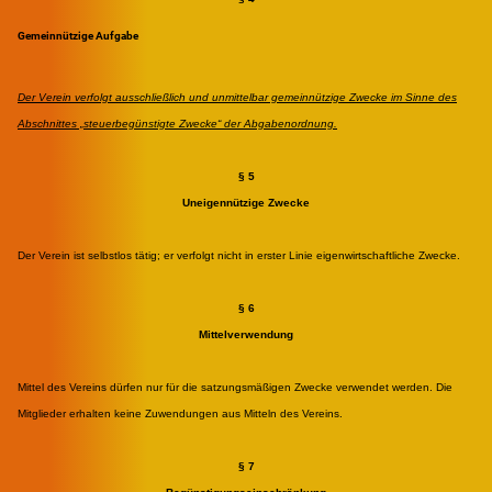
Gemeinnützige Aufgabe
Der Verein verfolgt ausschließlich und unmittelbar gemeinnützige Zwecke im Sinne des
Abschnittes „steuerbegünstigte Zwecke“ der Abgabenordnung.
§ 5
Uneigennützige Zwecke
Der Verein ist selbstlos tätig; er verfolgt nicht in erster Linie eigenwirtschaftliche Zwecke.
§ 6
Mittelverwendung
Mittel des Vereins dürfen nur für die satzungsmäßigen Zwecke verwendet werden. Die
Mitglieder erhalten keine Zuwendungen aus Mitteln des Vereins.
§ 7