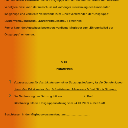
Für besondere Verdienste um die Ortsgruppe und um die vom Schwäbischen Albverein
verfolgten Ziele kann der Ausschuss mit vorheriger Zustimmung des Präsidenten
langjährige und verdiente Vorsitzende zum „Ehrenvorsitzenden der Ortsgruppe“
(„Ehrenvertrauensmann“/ „Ehrenvertrauensfrau“) ernennen.
Ferner kann der Ausschuss besonders verdiente Mitglieder zum „Ehrenmitglied der
Ortsgruppe“ ernennen.
§ 15
Inkrafttreten
Voraussetzung für das Inkrafttreten einer Satzungsänderung ist die Genehmigung
durch den Präsidenten des „Schwäbischen Albverein e.V.“ mit Sitz in Stuttgart.
Die Neufassung der Satzung tritt am .........................in Kraft
Gleichzeitig tritt die Ortsgruppensatzung vom 24.01.2009 außer Kraft.
Beschlossen in der Mitgliederversammlung am ............................