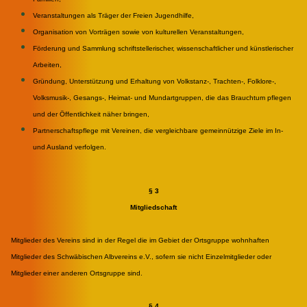
Veranstaltungen als Träger der Freien Jugendhilfe,
Organisation von Vorträgen sowie von kulturellen Veranstaltungen,
Förderung und Sammlung schriftstellerischer, wissenschaftlicher und künstlerischer
Arbeiten,
Gründung, Unterstützung und Erhaltung von Volkstanz-, Trachten-, Folklore-,
Volksmusik-, Gesangs-, Heimat- und Mundartgruppen, die das Brauchtum pflegen
und der Öffentlichkeit näher bringen,
Partnerschaftspflege mit Vereinen, die vergleichbare gemeinnützige Ziele im In-
und Ausland verfolgen.
§ 3
Mitgliedschaft
Mitglieder des Vereins sind in der Regel die im Gebiet der Ortsgruppe wohnhaften
Mitglieder des Schwäbischen Albvereins e.V., sofern sie nicht Einzelmitglieder oder
Mitglieder einer anderen Ortsgruppe sind.
§ 4