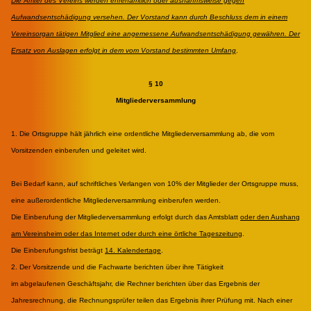
Die Ämter des Vereins werden ehrenamtlich oder ausnahmsweise gegen
Aufwandsentschädigung versehen. Der Vorstand kann durch Beschluss dem in einem
Vereinsorgan tätigen Mitglied eine angemessene Aufwandsentschädigung gewähren. Der
Ersatz von Auslagen erfolgt in dem vom Vorstand bestimmten Umfang
.
§ 10
Mitgliederversammlung
1. Die Ortsgruppe hält jährlich eine ordentliche Mitgliederversammlung ab, die vom
Vorsitzenden einberufen und geleitet wird.
Bei Bedarf kann, auf schriftliches Verlangen von 10% der Mitglieder der Ortsgruppe muss
,
eine außerordentliche Mitgliederversammlung einberufen werden.
Die Einberufung der Mitgliederversammlung erfolgt durch das Amtsblatt
oder den Aushang
am Vereinsheim oder das Internet oder durch eine örtliche Tageszeitung
.
Die Einberufungsfrist beträgt
14. Kalendertage
.
2. Der Vorsitzende und die Fachwarte berichten über ihre Tätigkeit
im abgelaufenen Geschäftsjahr, die Rechner berichten über das Ergebnis der
Jahresrechnung, die Rechnungsprüfer teilen das Ergebnis ihrer Prüfung mit. Nach einer