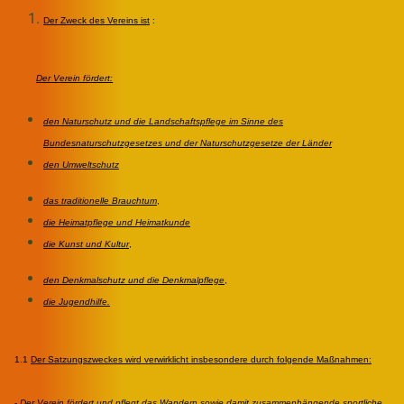
Der Zweck des Vereins ist
:
Der Verein fördert:
den Naturschutz und die Landschaftspflege im Sinne des
Bundesnaturschutzgesetzes und der Naturschutzgesetze der Länder
den Umweltschutz
das traditionelle Brauchtum
,
die Heimatpflege und Heimatkunde
die Kunst und Kultur
,
den Denkmalschutz und die Denkmalpflege
,
die Jugendhilfe.
1.1
Der Satzungszweckes wird verwirklicht insbesondere durch folgende Maßnahmen:
-
Der Verein fördert und pflegt das Wandern sowie damit zusammenhängende sportliche