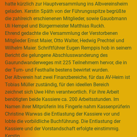
hatte kürzlich zur Hauptversammlung ins Albvereinsheim
geladen. Kerstin Späth von der Führungsspitze begrüßte
die zahlreich erschienenen Mitglieder, sowie Gauobmann
Uli Hempel und Bürgermeister Matthias Ruckh.
Ehrend gedachte die Versammlung der Verstorbenen
Mitglieder Ernst Maier, Otto Walter, Hedwig Prechtel und
Wilhelm Maier. Schriftführer Eugen Remppis hob in seinem
Bericht die gelungene Abschlusswanderung des
Gaurundwanderweges mit 225 Teilnehmern hervor, die in
der Turn- und Festhalle bestens bewirtet wurden.
Der Albverein hat zwei Finanzbereiche, für das AV-Heim ist
Tobias Müller zuständig, für den ideellen Bereich
zeichnet sich Uwe Hihn verantwortlich. Für ihre Arbeit
benötigten beide Kassiere ca. 200 Arbeitsstunden. Im
Namen ihrer Mitprüferin Iris Fingerle nahm Kassenprüferin
Christine Warwas die Entlastung der Kassiere vor und
lobte die vorbildliche Buchführung. Die Entlastung der
Kassiere und der Vorstandschaft erfolgte einstimmig.
Kerstin