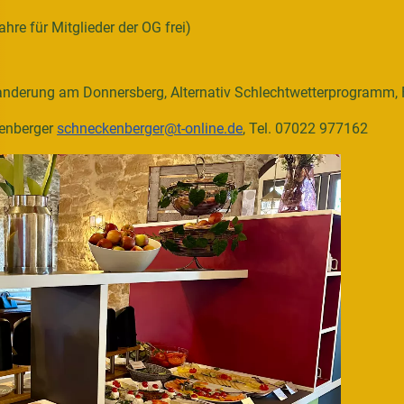
ahre für Mitglieder der OG frei)
anderung am Donnersberg, Alternativ Schlechtwetterprogramm, 
enberger
schneckenberger@t-online.de
, Tel. 07022 977162