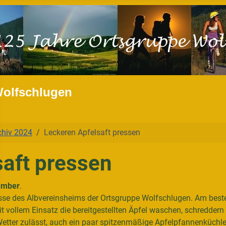
Wolfschlugen
chiv 2024
Leckeren Apfelsaft pressen
saft pressen
ember
.
sse des Albvereinsheims der Ortsgruppe Wolfschlugen. Am beste
t vollem Einsatz die bereitgestellten Äpfel waschen, schredder
Wetter zulässt, auch ein paar spitzenmäßige Apfelpfannenküchl