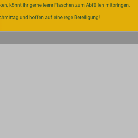
inken, könnt ihr gerne leere Flaschen zum Abfüllen mitbringen.
chmittag und hoffen auf eine rege Beteiligung!