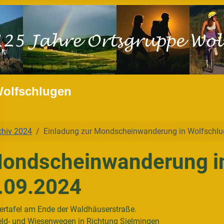
Wolfschlugen
chiv 2024
Einladung zur Mondscheinwanderung in Wolfschl
Mondscheinwanderung i
.09.2024
ertafel am Ende der Waldhäuserstraße.
Feld- und Wiesenwegen in Richtung Sielmingen