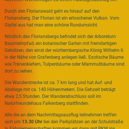
Durch den Florianswald geht es hinauf auf den
Floriansberg. Der Florian ist ein erloschener Vulkan. Vom
Gipfel aus hat man eine schöne Rundumsicht.
Nördlich des Floriansbergs befindet sich der Arboretum
Baumlehrpfad, ein botanischer Garten mit fremdartigen
Gehölzen, den einst der württembergische König Wilhelm II.
in der Nähe von Grafenberg anlegen ließ. Exotische Bäume
wie Tränenkiefern, Tulpenbäume oder Mammutbäume sind
dort zu sehen.
Die Wanderstrecke ist ca. 7 km lang und hat Auf- und
Abstiege mit ca. 140 Höhenmetern. Die Gehzeit beträgt
etwa 2,5 Stunden. Der Wanderabschluss soll im
Naturfreundehaus Falkenberg stattfinden.
Alle die an dem Nachmittagsausflug teilnehmen treffen
sich um
13.30 Uhr
bei den Parkplätzen an der Schulstraße.
In Fahrgemeinschaften kommen wir dann mit PKW ins