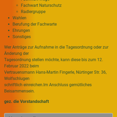
Fachwart Naturschutz
Radlergruppe
Wahlen
Berufung der Fachwarte
Ehrungen
Sonstiges
Wer Anträge zur Aufnahme in die Tagesordnung oder zur
Änderung der
Tagesordnung stellen möchte, kann diese bis zum 12.
Februar 2022 beim
Vertrauensmann Hans-Martin Fingerle, Nürtinger Str. 36,
Wolfschlugen
schriftlich einreichen.Im Anschluss gemütliches
Beisammensein.
gez. die Vorstandschaft