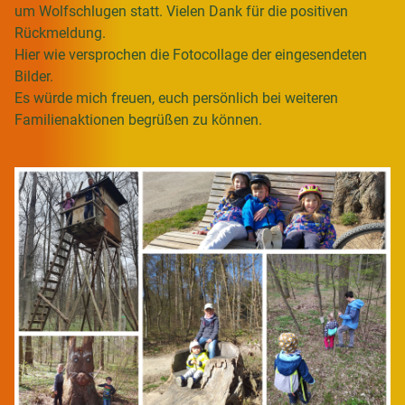
um Wolfschlugen statt. Vielen Dank für die positiven
Rückmeldung.
Hier wie versprochen die Fotocollage der eingesendeten
Bilder.
Es würde mich freuen, euch persönlich bei weiteren
Familienaktionen begrüßen zu können.