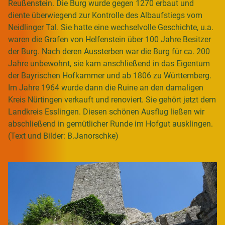
Reußenstein. Die Burg wurde gegen 1270 erbaut und
diente überwiegend zur Kontrolle des Albaufstiegs vom
Neidlinger Tal. Sie hatte eine wechselvolle Geschichte, u.a.
waren die Grafen von Helfenstein über 100 Jahre Besitzer
der Burg. Nach deren Aussterben war die Burg für ca. 200
Jahre unbewohnt, sie kam anschließend in das Eigentum
der Bayrischen Hofkammer und ab 1806 zu Württemberg.
Im Jahre 1964 wurde dann die Ruine an den damaligen
Kreis Nürtingen verkauft und renoviert. Sie gehört jetzt dem
Landkreis Esslingen. Diesen schönen Ausflug ließen wir
abschließend in gemütlicher Runde im Hofgut ausklingen.
(Text und Bilder: B.Janorschke)