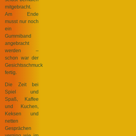
mitgebracht.
Am Ende
musst nur noch
ein
Gummiband
angebracht
werden –
schon war der
Gesichtsschmuck
fertig.
Die Zeit bei
Spiel und
Spaß, Kaffee
und Kuchen,
Keksen und
netten
Gesprächen
verging wie im