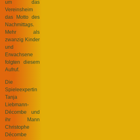
um das
Vereinsheim
das Motto des
Nachmittags.
Mehr als
zwanzig Kinder
und
Erwachsene
folgten diesem
Aufruf.
Die
Spieleexpertin
Tanja
Liebmann-
Décombe und
ihr Mann
Christophe
Décombe