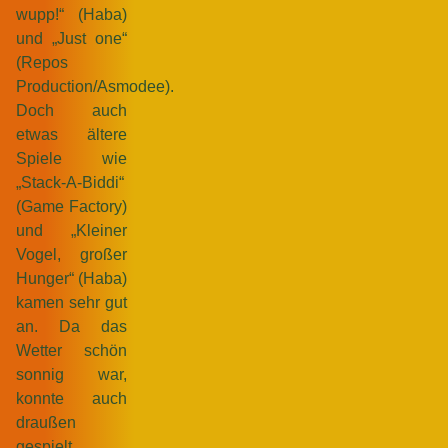
wupp!“ (Haba)
und „Just one“
(Repos
Production/Asmodee).
Doch auch
etwas ältere
Spiele wie
„Stack-A-Biddi“
(Game Factory)
und „Kleiner
Vogel, großer
Hunger“ (Haba)
kamen sehr gut
an. Da das
Wetter schön
sonnig war,
konnte auch
draußen
gespielt