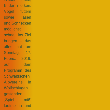
Bilder merken,
Vögel füttern
sowie Hasen
und Schnecken
möglichst
schnell ins Ziel
bringen – das
alles hat am
Sonntag, 17.
Februar 2019,
auf dem
Programm des
Schwäbischen
Albvereins in
Wolfschlugen
gestanden.
„Spiel mit!“
lautete in und