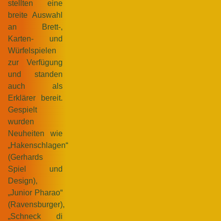
stellten eine
breite Auswahl
an Brett-,
Karten- und
Würfelspielen
zur Verfügung
und standen
auch als
Erklärer bereit.
Gespielt
wurden
Neuheiten wie
„Hakenschlagen“
(Gerhards
Spiel und
Design),
„Junior Pharao“
(Ravensburger),
„Schneck di