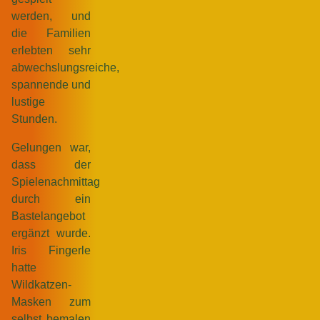
werden, und
die Familien
erlebten sehr
abwechslungsreiche,
spannende und
lustige
Stunden.
Gelungen war,
dass der
Spielenachmittag
durch ein
Bastelangebot
ergänzt wurde.
Iris Fingerle
hatte
Wildkatzen-
Masken zum
selbst bemalen