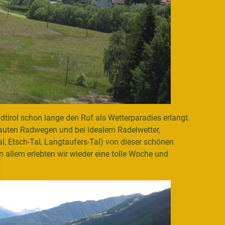
tirol schon lange den Ruf als Wetterparadies erlangt.
auten Radwegen und bei idealem Radelwetter,
l, Etsch-Tal, Langtaufers-Tal) von dieser schönen
in allem erlebten wir wieder eine tolle Woche und