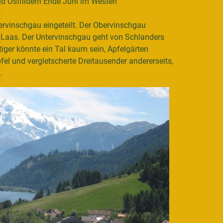
d Ostfildern Ende Juni im Westen
ervinschgau eingeteilt. Der Obervinschgau
h Laas. Der Untervinschgau geht von Schlanders
tiger könnte ein Tal kaum sein, Apfelgärten
fel und vergletscherte Dreitausender andererseits,
.