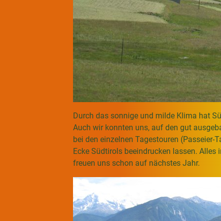
Durch das sonnige und milde Klima hat Süd
Auch wir konnten uns, auf den gut ausgeb
bei den einzelnen Tagestouren (Passeier-Ta
Ecke Südtirols beeindrucken lassen. Alles 
freuen uns schon auf nächstes Jahr.