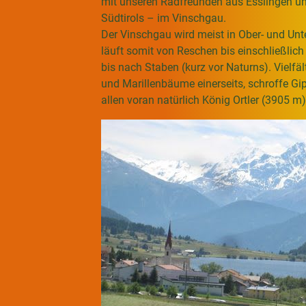
mit unseren Radfreunden aus Esslingen un
Südtirols – im Vinschgau.
Der Vinschgau wird meist in Ober- und Unt
läuft somit von Reschen bis einschließlic
bis nach Staben (kurz vor Naturns). Vielfäl
und Marillenbäume einerseits, schroffe Gip
allen voran natürlich König Ortler (3905 m)