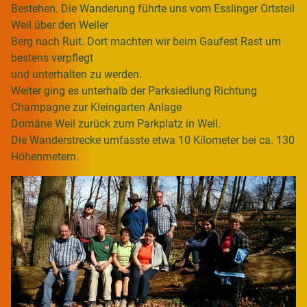
Bestehen. Die Wanderung führte uns vom Esslinger Ortsteil
Weil über den Weiler
Berg nach Ruit. Dort machten wir beim Gaufest Rast um
bestens verpflegt
und unterhalten zu werden.
Weiter ging es unterhalb der Parksiedlung Richtung
Champagne zur Kleingarten Anlage
Domäne Weil zurück zum Parkplatz in Weil.
Die Wanderstrecke umfasste etwa 10 Kilometer bei ca. 130
Höhenmetern.