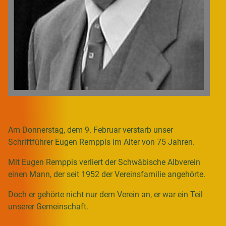
Am Donnerstag, dem 9. Februar verstarb unser
Schriftführer Eugen Remppis im Alter von 75 Jahren.
Mit Eugen Remppis verliert der Schwäbische Albverein
einen Mann, der seit 1952 der Vereinsfamilie angehörte.
Doch er gehörte nicht nur dem Verein an, er war ein Teil
unserer Gemeinschaft.