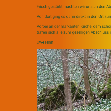
Frisch gestärkt machten wir uns an den Ab
Von dort ging es dann direkt in den Ort zurü
Vorbei an der markanten Kirche, dem schö
trafen sich alle zum geselligen Abschlus
Uwe Hihn