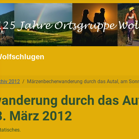
Wolfschlugen
chiv 2012
Märzenbecherwanderung durch das Autal, am Sonn
nderung durch das Aut
8. März 2012
tatisches.