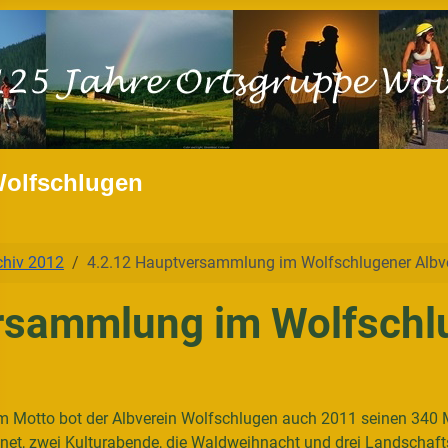
Wolfschlugen
chiv 2012
4.2.12 Hauptversammlung im Wolfschlugener Albv
rsammlung im Wolfschl
m Motto bot der Albverein Wolfschlugen auch 2011 seinen 340 M
net, zwei Kulturabende, die Waldweihnacht und drei Landschaftsp