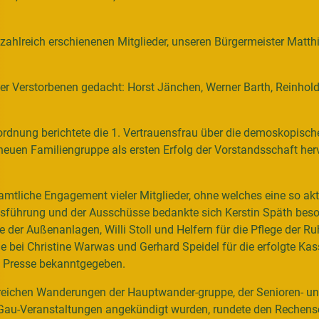
e zahlreich erschienenen Mitglieder, unseren Bürgermeister Mat
er Verstorbenen gedacht: Horst Jänchen, Werner Barth, Reinhol
rdnung berichtete die 1. Vertrauensfrau über die demoskopisch
uen Familiengruppe als ersten Erfolg der Vorstandsschaft hervo
mtliche Engagement vieler Mitglieder, ohne welches eine so ak
nsführung und der Ausschüsse bedankte sich Kerstin Späth beson
 der Außenanlagen, Willi Stoll und Helfern für die Pflege der R
e bei Christine Warwas und Gerhard Speidel für die erfolgte K
d Presse bekanntgegeben.
lreichen Wanderungen der Hauptwander-gruppe, der Senioren- un
 Gau-Veranstaltungen angekündigt wurden, rundete den Rechensc