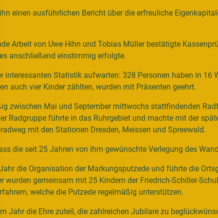
ihn einen ausführlichen Bericht über die erfreuliche Eigenkapital
ende Arbeit von Uwe Hihn und Tobias Müller bestätigte Kassenprü
es anschließend einstimmig erfolgte.
r interessanten Statistik aufwarten: 328 Personen haben in 1
nen auch vier Kinder zählten, wurden mit Präsenten geehrt.
äßig zwischen Mai und September mittwochs stattfindenden Radf
der Radgruppe führte in das Ruhrgebiet und machte mit der späte
bradweg mit den Stationen Dresden, Meissen und Spreewald.
ass die seit 25 Jahren von ihm gewünschte Verlegung des Wande
ahr die Organisation der Markungsputzede und führte die Orts
rer wurden gemeinsam mit 25 Kindern der Friedrich-Schiller-Sc
rfahrern, welche die Putzede regelmäßig unterstützen.
ahr die Ehre zuteil, die zahlreichen Jubilare zu beglückwünsc