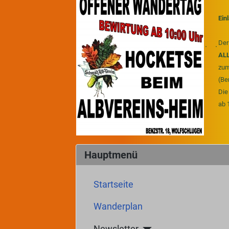
Ein
Der
. .
AL
zum
(Ben
Die
ab 
Hauptmenü
Startseite
Wanderplan
Newsletter