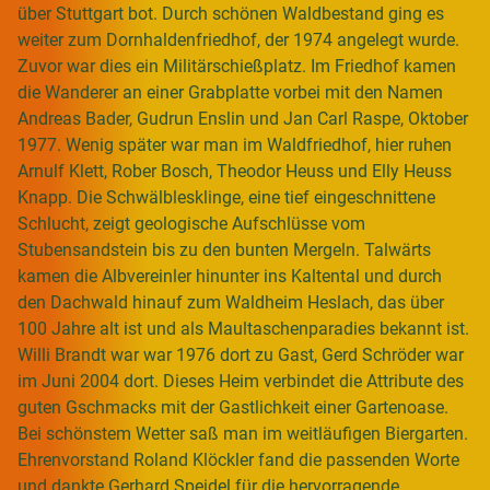
über Stuttgart bot. Durch schönen Waldbestand ging es
weiter zum Dornhaldenfriedhof, der 1974 angelegt wurde.
Zuvor war dies ein Militärschießplatz. Im Friedhof kamen
die Wanderer an einer Grabplatte vorbei mit den Namen
Andreas Bader, Gudrun Enslin und Jan Carl Raspe, Oktober
1977. Wenig später war man im Waldfriedhof, hier ruhen
Arnulf Klett, Rober Bosch, Theodor Heuss und Elly Heuss
Knapp. Die Schwälblesklinge, eine tief eingeschnittene
Schlucht, zeigt geologische Aufschlüsse vom
Stubensandstein bis zu den bunten Mergeln. Talwärts
kamen die Albvereinler hinunter ins Kaltental und durch
den Dachwald hinauf zum Waldheim Heslach, das über
100 Jahre alt ist und als Maultaschenparadies bekannt ist.
Willi Brandt war war 1976 dort zu Gast, Gerd Schröder war
im Juni 2004 dort. Dieses Heim verbindet die Attribute des
guten Gschmacks mit der Gastlichkeit einer Gartenoase.
Bei schönstem Wetter saß man im weitläufigen Biergarten.
Ehrenvorstand Roland Klöckler fand die passenden Worte
und dankte Gerhard Speidel für die hervorragende