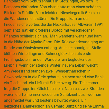
Parkplatz vom Schützenhaus in Grötzingen, wo sich 15
Personen einfanden. Von oben hatte man einen schönen
Blick aufs Städtle. Vom leichten Nieselregen ließen sich
die Wanderer nicht stören. Die Gruppe kam an der
Friedenseiche vorbei, die der Neckarhäuser Albverein 1991
gepflanzt hat, ein größeres Biotop mit verschiedenen
Pflanzen schließt sich an. Man wanderte weiter und kam
in die Nähe der Alpaka-Farm. Die Rückwanderung ging am
Rande von Obstwiesen entlang. An einer sonnigen Stelle
blühten Winterlinge und Schneeglöckchen als erste
Frühlingsboten, für den Wanderer ein beglückendes
Erlebnis, wenn der strenge Winter neuem Leben weicht.
Am Wegesrand standen zwei Wengerthäuschen in
Gewölbeform in die Erde gebaut. In einem stand eine Bank,
ein Tisch und ein Heft mit Schreibzeug. Ein Teilnehmer
trug die Gruppe ins Gästebuch ein. Nach ca. zwei Stunden
waren die Teilnehmer wieder am Schützenhaus, wo man
angemeldet war und bestens bewirtet wurde. Ein
herzliches Dankeschön an Gerhard Bunz und seine Emma