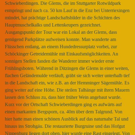
Schwieberdingen. Die Glems, die im Stuttgarter Rotwildpark
entspringt und nach ca. 50 km Lauf in die Enz bei Unterriexingen
mündet, hat prächtige Landschaftsbilder in die Schichten des
Hauptmuschelkalks und Lettenkeupers gezeichnet.
Ausgangspunkt der Tour war ein Lokal an der Glems, dass
genügend Parkplätze aufweisen konnte. Man wanderte am
Flüsschen entlang, an einem Hundedressurplatz vorbei, zur
Schöckinger Getreidemühle mit Einkaufsmöglichkeiten. An
sonnigen Stellen fanden die Wanderer immer wieder erste
Frühlingsboten. Während in Ditzingen die Glems in einer weiten,
flachen Geländemulde verläuft, gräbt sie sich weiter unterhalb tief
in die Landschaft ein, wie z.B. an der Hemminger Sägemühle. Es
ging weiter auf eine Höhe. Die steilen Talhänge mit ihren Mauern
lassen den Schluss zu, dass hier früher Wein angebaut wurde.
Kurz vor der Ortschaft Schwieberdingen ging es aufwärts auf
einen markanten Bergsporn, ca. 40m über dem Talgrund. Von
hier hatte man einen schönen Ausblick auf das naturnahe Tal und
hinaus ins Strohgäu. Die restaurierte Burgruine und das Hofgut
Nippenburg liegen dort oben, hier wurde eine Rast eingelegt. Von