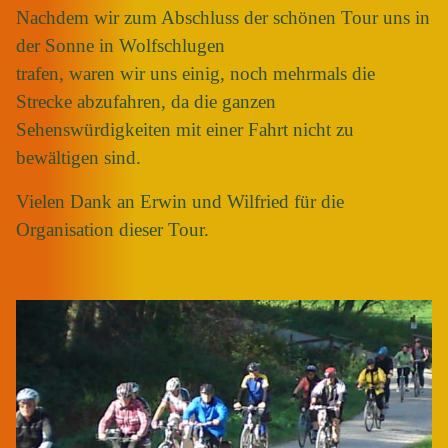
Nachdem wir zum Abschluss der schönen Tour uns in
der Sonne in Wolfschlugen
trafen, waren wir uns einig, noch mehrmals die
Strecke abzufahren, da die ganzen
Sehenswürdigkeiten mit einer Fahrt nicht zu
bewältigen sind.
Vielen Dank an Erwin und Wilfried für die
Organisation dieser Tour.