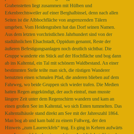
Grabenstetten liegt zusammen mit Hülben und
Erkenbrechtsweiler auf einer Berghalbinsel, denn nach allen
Seiten ist die Albhochfläche von angrenzenden Tälern
umgeben. Vom Heidengraben hat das Dorf seinen Namen.
Aus dem letzten vorchristlichen Jahrhundert sind von der
stadtähnlichen Elsachstadt, Oppidum genannt, Reste der
äußeren Befestigungsanlagen noch deutlich sichtbar. Die
Gruppe wanderte ein Stück auf der Hochfläche und bog dann
ab ins Kaltental, ein Tal mit schönem Waldbestand. An einer
bestimmten Stelle teilte man sich, die rüstigen Wanderer
benutzten einen schmalen Pfad, die anderen blieben auf dem
Fahrweg, wo beide Gruppen sich wieder trafen. Die Medien
hatten Regen angekündigt, der auch eintraf, man musste
längere Zeit unter dem Regenschirm wandern und kam an
einen großen See im Kaltental, wo sich Enten tummelten. Das
Kaltentalhäusle stand direkt am See mit der Jahreszahl 1864.
Man bog ab und kam bald zu einem Fußweg, der den
Hinweis „zum Lauereckfels“ trug. Es ging in Kehren aufwärts