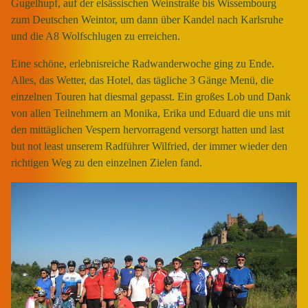
Gugelhupf, auf der elsässischen Weinstraße bis Wissembourg
zum Deutschen Weintor, um dann über Kandel nach Karlsruhe
und die A8 Wolfschlugen zu erreichen.
Eine schöne, erlebnisreiche Radwanderwoche ging zu Ende.
Alles, das Wetter, das Hotel, das tägliche 3 Gänge Menü, die
einzelnen Touren hat diesmal gepasst. Ein großes Lob und Dank
von allen Teilnehmern an Monika, Erika und Eduard die uns mit
den mittäglichen Vespern hervorragend versorgt hatten und last
but not least unserem Radführer Wilfried, der immer wieder den
richtigen Weg zu den einzelnen Zielen fand.