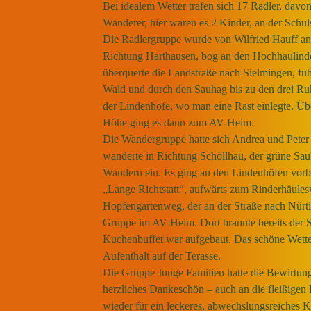
Bei idealem Wetter trafen sich 17 Radler, davo
Wanderer, hier waren es 2 Kinder, an der Schul
Die Radlergruppe wurde von Wilfried Hauff ang
Richtung Harthausen, bog an den Hochhaulinde
überquerte die Landstraße nach Sielmingen, fu
Wald und durch den Sauhag bis zu den drei R
der Lindenhöfe, wo man eine Rast einlegte. Üb
Höhe ging es dann zum AV-Heim.
Die Wandergruppe hatte sich Andrea und Peter
wanderte in Richtung Schöllhau, der grüne Sa
Wandern ein.
Es ging an den Lindenhöfen vor
„Lange Richtstatt“, aufwärts zum Rinderhäule
Hopfengartenweg, der an der Straße nach Nürt
Gruppe im AV-Heim. Dort brannte bereits der 
Kuchenbuffet war aufgebaut. Das schöne Wetter
Aufenthalt auf der Terasse.
Die Gruppe Junge Familien hatte die Bewirtun
herzliches Dankeschön – auch an die fleißigen
wieder für ein leckeres, abwechslungsreiches 