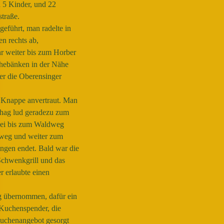
n 5 Kinder, und 22
straße.
eführt, man radelte in
n rechts ab,
hr weiter bis zum Horber
uhebänken in der Nähe
er die Oberensinger
 Knappe anvertraut. Man
uhag lud geradezu zum
bei bis zum Waldweg
sweg und weiter zum
ingen endet.
Bald war die
Schwenkgrill und das
 erlaubte einen
g übernommen, dafür ein
 Kuchenspender, die
Kuchenangebot gesorgt