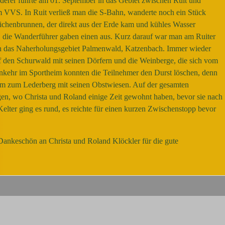
rer führte am 01. September in das Gebiet zwischen Ruit und
m VVS. In Ruit verließ man die S-Bahn, wanderte noch ein Stück
chenbrunnen, der direkt aus der Erde kam und kühles Wasser
t, die Wanderführer gaben einen aus. Kurz darauf war man am Ruiter
h das Naherholungsgebiet Palmenwald, Katzenbach. Immer wieder
f den Schurwald mit seinen Dörfern und die Weinberge, die sich vom
Einkehr im Sportheim konnten die Teilnehmer den Durst löschen, denn
am zum Lederberg mit seinen Obstwiesen. Auf der gesamten
en, wo Christa und Roland einige Zeit gewohnt haben, bevor sie nach
elter ging es rund, es reichte für einen kurzen Zwischenstopp bevor
 Dankeschön an Christa und Roland Klöckler für die gute