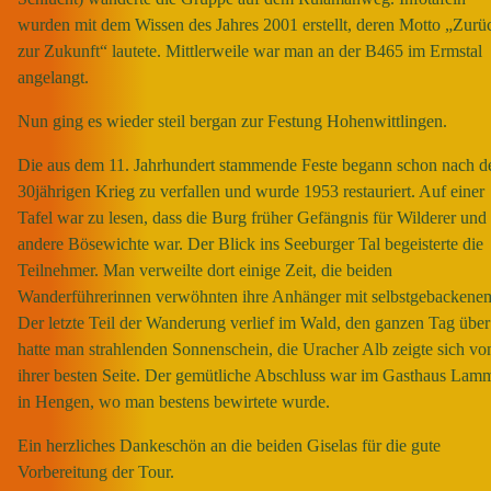
wurden mit dem Wissen des Jahres 2001 erstellt, deren Motto „Zurü
zur Zukunft“ lautete. Mittlerweile war man an der B465 im Ermstal
angelangt.
Nun ging es wieder steil bergan zur Festung Hohenwittlingen.
Die aus dem 11. Jahrhundert stammende Feste begann schon nach 
30jährigen Krieg zu verfallen und wurde 1953 restauriert. Auf einer
Tafel war zu lesen, dass die Burg früher Gefängnis für Wilderer und
andere Bösewichte war. Der Blick ins Seeburger Tal begeisterte die
Teilnehmer. Man verweilte dort einige Zeit, die beiden
Wanderführerinnen verwöhnten ihre Anhänger mit selbstgebackene
Der letzte Teil der Wanderung verlief im Wald, den ganzen Tag über
hatte man strahlenden Sonnenschein, die Uracher Alb zeigte sich vo
ihrer besten Seite. Der gemütliche Abschluss war im Gasthaus Lam
in Hengen, wo man bestens bewirtete wurde.
Ein herzliches Dankeschön an die beiden Giselas für die gute
Vorbereitung der Tour.