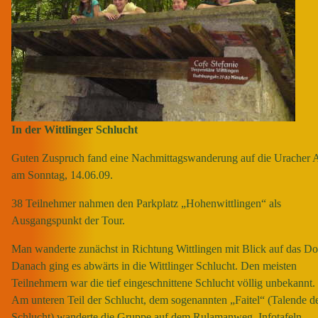
In der Wittlinger Schlucht
Guten Zuspruch fand eine Nachmittagswanderung auf die Uracher 
am Sonntag, 14.06.09.
38 Teilnehmer nahmen den Parkplatz „Hohenwittlingen“ als
Ausgangspunkt der Tour.
Man wanderte zunächst in Richtung Wittlingen mit Blick auf das Do
Danach ging es abwärts in die Wittlinger Schlucht. Den meisten
Teilnehmern war die tief eingeschnittene Schlucht völlig unbekannt.
Am unteren Teil der Schlucht, dem sogenannten „Faitel“ (Talende d
Schlucht) wanderte die Gruppe auf dem Rulamanweg. Infotafeln