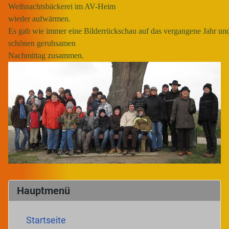
Weihnachtsbäckerei im AV-Heim
wieder aufwärmen.
Es gab wie immer eine Bilderrückschau auf das vergangene Jahr und
schönen geruhsamen
Nachmittag zusammen.
Hauptmenü
Startseite