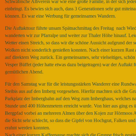
Schwäbische Albverein war wie eine große Familie, in der sich jeder
einbringt. Es bewies sich auch, dass 3 Generationen sehr gut mitei
können. Es war eine Werbung für gemeinsames Wandern.
Die Auftakttour führte unsam Spätnachmittag des Freitag nach Wie
wanderten wir zur Pfarralpe und weiter zur Thaler Höhe hinauf. Leid
Wetter einen Streich, so dass wir die schöne Aussicht aufgrund der s
Wolken nicht sonderlich genießen konnten. Nach einer kurzen Rast 
auf direktem Weg zurück. Ein gemeinsames, sehr vielseitiges, schön 
Vesper Büffet (jeder hatte etwas dazu beigetragen) war der Auftakt f
gemütlichen Abend.
Für den Samstag war für die leistungsstärken Wanderer eine Rund
Steibis aus auf den Imberg vorgesehen. Hierfür machten sich die G
Parkplatz der Imbergbahn auf den Weg zum Imberghaus, welches na
Stunde und 400 Höhenmetern erreicht wurde. Von hier aus ging es 
Bergpfad vorbei an mehreren Almen über den Kojen zur Hörmoos A
die Sicht sehr schlecht, so dass die Gipfel von Hochgrat, Falken un
erahnt werden konnten.
Nach einer kurzen Kaffeepause machte sich die Gruppe frisch gestä