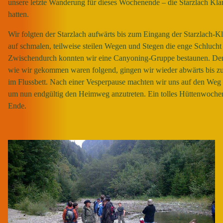
unsere letzte Wanderung für dieses Wochenende – die Starzlach Kl
hatten.
Wir folgten der Starzlach aufwärts bis zum Eingang der Starzlach-K
auf schmalen, teilweise steilen Wegen und Stegen die enge Schlucht
Zwischendurch konnten wir eine Canyoning-Gruppe bestaunen. De
wie wir gekommen waren folgend, gingen wir wieder abwärts bis zu
im Flussbett. Nach einer Vesperpause machten wir uns auf den Weg
um nun endgültig den Heimweg anzutreten. Ein tolles Hüttenwoche
Ende.