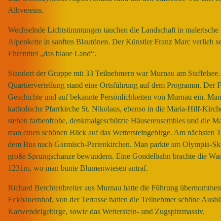
Albvereins.
Wechselnde Lichtstimmungen tauchen die Landschaft in malerische F
Alpenkette in sanften Blautönen. Der Künstler Franz Marc verlieh 
Ehrentitel „das blaue Land“.
Standort der Gruppe mit 33 Teilnehmern war Murnau am Staffelsee.
Quartierverteilung stand eine Ortsführung auf dem Programm. Der F
Geschichte und auf bekannte Persönlichkeiten von Murnau ein. Man 
katholische Pfarrkirche St. Nikolaus, ebenso in die Maria-Hilf-Kirc
stehen farbenfrohe, denkmalgeschützte Häuserensembles und die M
man einen schönen Blick auf das Wettersteingebirge. Am nächsten T
dem Bus nach Garmisch-Partenkirchen. Man parkte am Olympia-Ski
große Sprungschanze bewundern. Eine Gondelbahn brachte die Wan
1231m, wo man bunte Blumenwiesen antraf.
Richard Berchtenbreiter aus Murnau hatte die Führung übernommen.
Eckbauernhof, von der Terrasse hatten die Teilnehmer schöne Ausbl
Karwendelgebirge, sowie das Wetterstein- und Zugspitzmassiv.