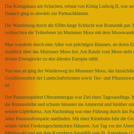
Das Königshaus am Schachen, erbaut von König Ludwig II, war noc
Danach ging es abwärts zur Partnachklamm.
Die Wanderung durch die 650m lange Schlucht war Romantik pur. 
verbrachten die Teilnehmer im Murnauer Moos mit dem Mooswande
Man wanderte durch eine Allee von prächtigen Bäumen, an deren En
Ausblick über das Murnauer Moos bot. Am Rande vom Moos steht 
dessen Eisenglocke zu den ältesten Europas zählt.
Von nun an ging der Wanderweg ins Murnauer Moos, das hinsichtli
Geschlossenheit der Landschaftsformen sowie Tier- und Pflanzenwel
ist.
Der Passionsspielort Oberammergau war Ziel eines Tagesausflugs. 
die Romanshöhe und schaute hinunter ins Ammertal und hinüber zu
seinem Gipfelkreuz. Am Nachmittag war eine Führung durch das Pas
Jahre Passionsfestspiele stattfinden. Mit einer Kleinbahn fuhr die G
seinen vielen Freskengeschmückten Häusern. Am Tag vor der Abrei
Mittenwald und mit dem Kranzberg-Sessellift zum St. Antonhaus (1