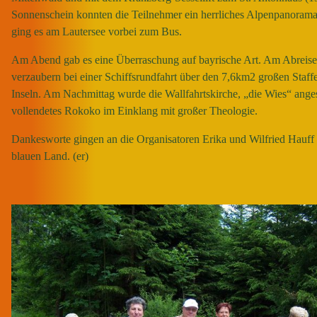
Sonnenschein konnten die Teilnehmer ein herrliches Alpenpanoram
ging es am Lautersee vorbei zum Bus.
Am Abend gab es eine Überraschung auf bayrische Art. Am Abreiset
verzaubern bei einer Schiffsrundfahrt über den 7,6km2 großen Staffe
Inseln. Am Nachmittag wurde die Wallfahrtskirche, „die Wies“ angest
vollendetes Rokoko im Einklang mit großer Theologie.
Dankesworte gingen an die Organisatoren Erika und Wilfried Hauff 
blauen Land. (er)